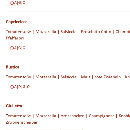
A|G|O
Capricciosa
Tomatensoße | Mozzarella | Salsiccia | Prosciutto Cotto | Champi
Pfefferoni
A|G|O
Rustica
Tomatensoße | Mozzarella | Salsiccia | Mais | rote Zwiebeln | Kn
A|D|G|O
Giulietta
Tomatensoße | Mozzarella | Artischocken | Champignons | Knobl
Zitronenscheiben