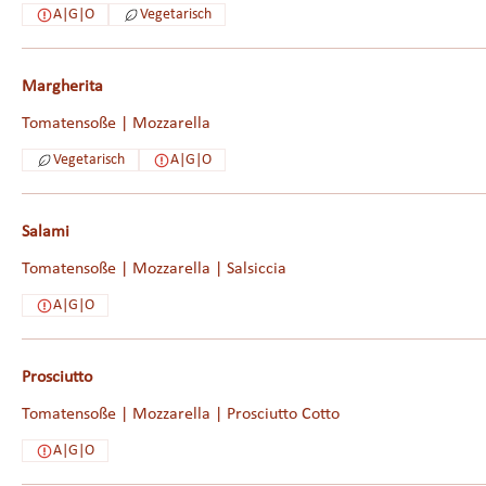
A|G|O
Vegetarisch
Margherita
Tomatensoße | Mozzarella
Vegetarisch
A|G|O
Salami
Tomatensoße | Mozzarella | Salsiccia
A|G|O
Prosciutto
Tomatensoße | Mozzarella | Prosciutto Cotto
A|G|O