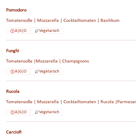
Pomodoro
Tomatensoße | Mozzarella | Cocktailtomaten | Basilikum
A|G|O
Vegetarisch
Funghi
Tomatensoße |Mozzarella | Champignons
A|G|O
Vegetarisch
Rucola
Tomatensoße | Mozzarella | Cocktailtomaten | Rucola |Parmesan
A|G|O
Vegetarisch
Carciofi