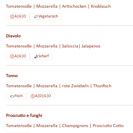
Tomatensoße | Mozzarella | Artischocken | Knoblauch
A|G|O
Vegetarisch
Diavolo
Tomatensoße | Mozzarella | Salsiccia| Jalapenos
A|G|O
Scharf
Tonno
Tomatensoße | Mozzarella | rote Zwiebeln | Thunfisch
Fisch
A|D|G|O
Prosciutto e funghi
Tomatensoße | Mozzarella | Champignons | Prosciutto Cotto