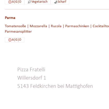
A|G|O
Vegetarisch
Scharf
Parma
Tomatensoße | Mozzarella | Rucola | Parmaschinken | Cocktailt
Parmesansplitter
A|G|O
Pizza Fratelli
Willersdorf 1
5143 Feldkirchen bei Mattighofen