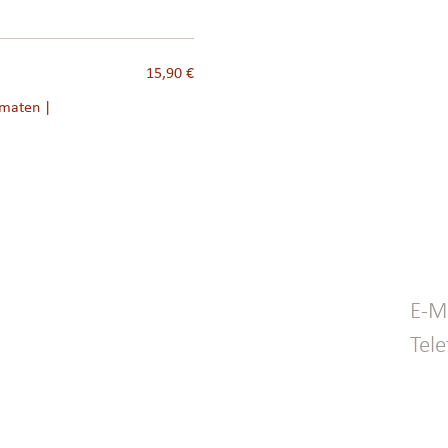
15,90 €
omaten |
E-Ma
Tel